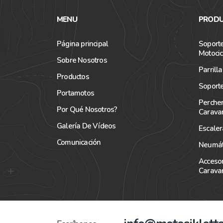
MENU
PRODU
Página principal
Soporte
Motocic
Sobre Nosotros
Parrill
Productos
Soporte
Portamotos
Perche
Por Qué Nosotros?
Carava
Galería De Vídeos
Escale
Comunicación
Neumát
Accesor
Carava