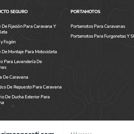
CTO SEGURO
PORTAMOTOS
 De Fijación Para Caravana Y
Portamotos Para Caravanas
leta
Portamotos Para Furgonetas Y 
a y Fogón
 De Montaje Para Motocicleta
ro Para Lavandería De
nas
ra De Caravana
ico De Repuesto Para Caravana
io De Ducha Exterior Para
na