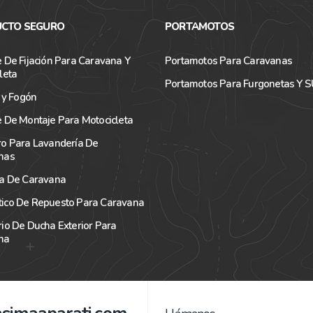
CTO SEGURO
PORTAMOTOS
 De Fijación Para Caravana Y
Portamotos Para Caravanas
leta
Portamotos Para Furgonetas Y 
a y Fogón
 De Montaje Para Motocicleta
ro Para Lavandería De
nas
ra De Caravana
ico De Repuesto Para Caravana
io De Ducha Exterior Para
na