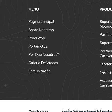
MENU
PRODU
Página principal
Soporte
Motocic
Sobre Nosotros
Parrill
Productos
Soporte
Portamotos
Perche
Por Qué Nosotros?
Carava
Galería De Vídeos
Escale
Comunicación
Neumát
Accesor
Carava