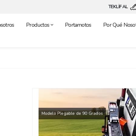
TEKLİF AL
sotros
Productos
Portamotos
Por Qué Nosot
Modelo Plegable de 90 Grados