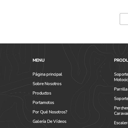
MENU
PRODU
Página principal
Soporte
Motocic
Sobre Nosotros
Parrill
Productos
Soporte
Portamotos
Perche
Por Qué Nosotros?
Carava
Galería De Vídeos
Escale