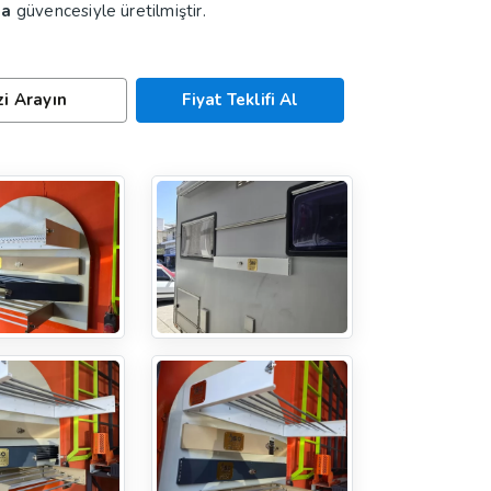
na
güvencesiyle üretilmiştir.
zi Arayın
Fiyat Teklifi Al