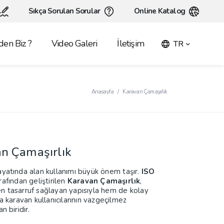
Sıkça Sorulan Sorular
Online Katalog
en Biz ?
Video Galeri
İletişim
TR
Anasayfa
Karavan Çamaşırlık
n Çamaşırlık
yatında alan kullanımı büyük önem taşır.
ISO
afından geliştirilen
Karavan Çamaşırlık
,
 tasarruf sağlayan yapısıyla hem de kolay
a karavan kullanıcılarının vazgeçilmez
n biridir.