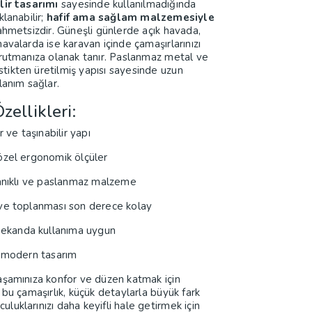
lir tasarımı
sayesinde kullanılmadığında
klanabilir;
hafif ama sağlam malzemesiyle
ahmetsizdir. Güneşli günlerde açık havada,
avalarda ise karavan içinde çamaşırlarınızı
rutmanıza olanak tanır. Paslanmaz metal ve
astikten üretilmiş yapısı sayesinde uzun
lanım sağlar.
zellikleri:
r ve taşınabilir yapı
özel ergonomik ölçüler
anıklı ve paslanmaz malzeme
ve toplanması son derece kolay
mekanda kullanıma uygun
e modern tasarım
şamınıza konfor ve düzen katmak için
 bu çamaşırlık, küçük detaylarla büyük fark
lculuklarınızı daha keyifli hale getirmek için