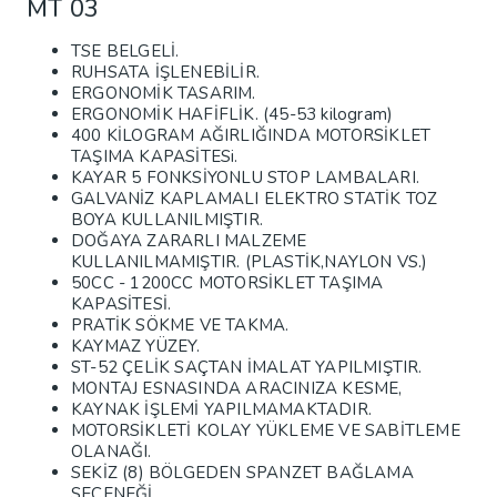
MT 03
TSE BELGELİ.
RUHSATA İŞLENEBİLİR.
ERGONOMİK TASARIM.
ERGONOMİK HAFİFLİK. (45-53 kilogram)
400 KİLOGRAM AĞIRLIĞINDA MOTORSİKLET
TAŞIMA KAPASİTESi.
KAYAR 5 FONKSİYONLU STOP LAMBALARI.
GALVANİZ KAPLAMALI ELEKTRO STATİK TOZ
BOYA KULLANILMIŞTIR.
DOĞAYA ZARARLI MALZEME
KULLANILMAMIŞTIR. (PLASTİK,NAYLON VS.)
50CC - 1200СС МОТORSİKLET TAŞIMA
KAPASİTESİ.
PRATİK SÖKME VE TAKMA.
KAYMAZ YÜZEY.
ST-52 ÇELİK SAÇTAN İMALAT YAPILMIŞTIR.
MONTAJ ESNASINDA ARACINIZA KESME,
KAYNAK İŞLEMİ YAPILMAMAKTADIR.
MOTORSİKLETİ KOLAY YÜKLEME VE SABİTLEME
OLANAĞI.
SEKİZ (8) BÖLGEDEN SPANZET BAĞLAMA
SEÇENEĞİ.