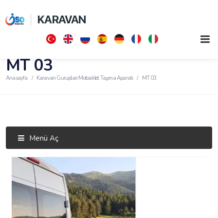
KARAVAN
MT 03
Anasayfa
Karavan Gurupları Motosiklet Taşıma Aparatı
MT 03
Menü Aç