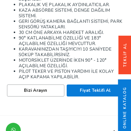
PLAKALIK VE PLAKALIK AYDINLATICILAR.
KAZA ABSÖRBE SİSTEMİ, DENGE DAĞILIM
SİSTEMİ.
GERİ GÖRÜŞ KAMERA BAĞLANTI SİSTEMİ, PARK
SENSÖRÜ YATAKLARI.
30 CM ÖNE ARKAYA HAREKET ARALIĞI.
90° KATLANABİLME ÖZELLİĞİ VE 183°
AÇILABİLME ÖZELLİĞİ MEVCUTTUR.
TEKLIF AL
KARAVANINIZDAN TAŞIYICIYI 10 SANİYEDE
SÖKÜP TAKABİLİRSİNİZ.
MOTORSİKLET ÜZERİNDE İKEN 90° - 120°
AÇILABİLME ÖZELLİĞİ.
PİLOT TEKER VE PİSTON YARDIMI İLE KOLAY
AÇIP KAPAMA YAPILABİLİR.
ONLINE KATALOG
Bizi Arayın
Fiyat Teklifi Al