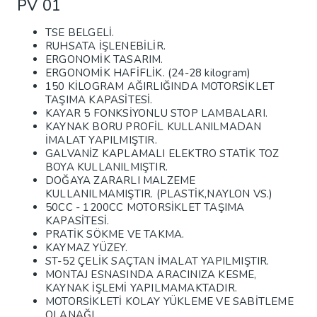
PV 01
TSE BELGELİ.
RUHSATA İŞLENEBİLİR.
ERGONOMİK TASARIM.
ERGONOMİK HAFİFLİK. (24-28 kilogram)
150 KİLOGRAM AĞIRLIĞINDA MOTORSİKLET
TAŞIMA KAPASİTESİ.
KAYAR 5 FONKSİYONLU STOP LAMBALARI.
KAYNAK BORU PROFİL KULLANILMADAN
İMALAT YAPILMIŞTIR.
GALVANİZ KAPLAMALI ELEKTRO STATİK TOZ
BOYA KULLANILMIŞTIR.
DOĞAYA ZARARLI MALZEME
KULLANILMAMIŞTIR. (PLASTİK,NAYLON VS.)
50CC - 1200СС МОТORSİKLET TAŞIMA
KAPASİTESİ.
PRATİK SÖKME VE TAKMA.
KAYMAZ YÜZEY.
ST-52 ÇELİK SAÇTAN İMALAT YAPILMIŞTIR.
MONTAJ ESNASINDA ARACINIZA KESME,
KAYNAK İŞLEMİ YAPILMAMAKTADIR.
MOTORSİKLETİ KOLAY YÜKLEME VE SABİTLEME
OLANAĞI.