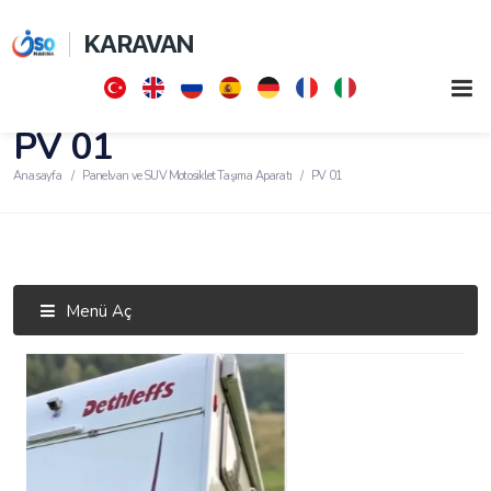
KARAVAN
PV 01
Anasayfa
Panelvan ve SUV Motosiklet Taşıma Aparatı
PV 01
Menü Aç