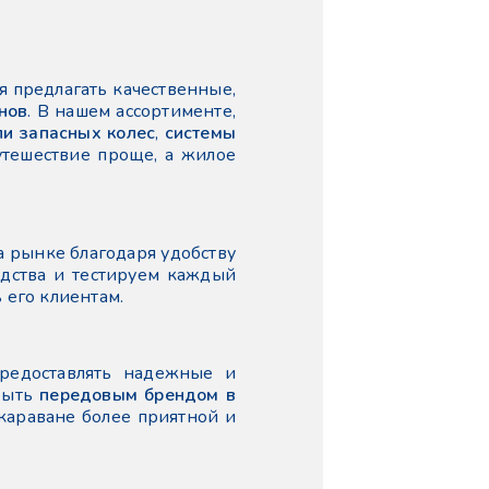
я предлагать качественные,
нов
. В нашем ассортименте,
и запасных колес
,
системы
утешествие проще, а жилое
а рынке благодаря удобству
одства и тестируем каждый
 его клиентам.
предоставлять надежные и
быть
передовым брендом в
 караване более приятной и