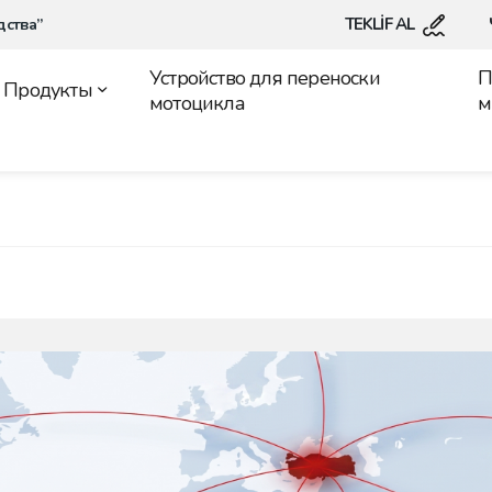
TEKLİF AL
дства”
Устройство для переноски
П
Продукты
мотоцикла
м