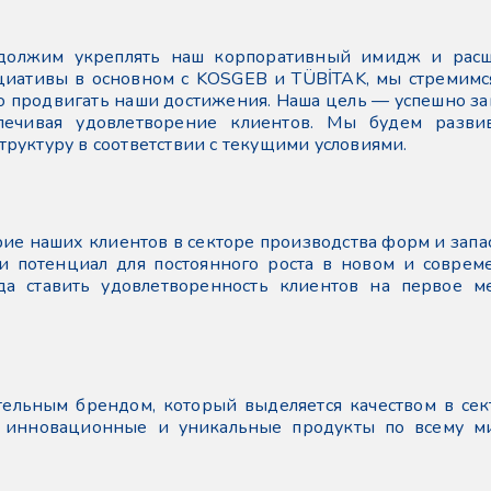
должим укреплять наш корпоративный имидж и расш
циативы в основном с KOSGEB и TÜBİTAK, мы стремим
о продвигать наши достижения. Наша цель — успешно з
спечивая удовлетворение клиентов. Мы будем разви
руктуру в соответствии с текущими условиями.
ие наших клиентов в секторе производства форм и запа
 потенциал для постоянного роста в новом и соврем
да ставить удовлетворенность клиентов на первое м
тельным брендом, который выделяется качеством в се
ая инновационные и уникальные продукты по всему ми