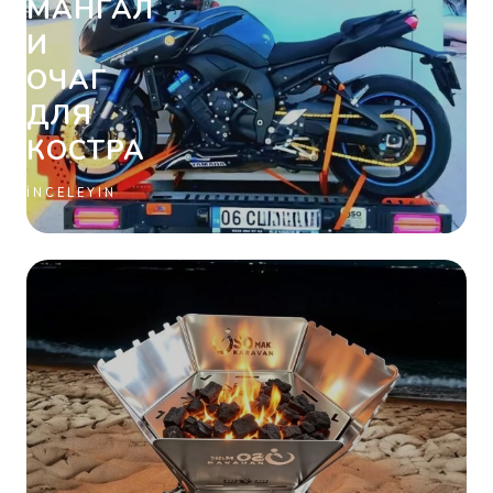
МАНГАЛ
И
ОЧАГ
ДЛЯ
КОСТРА
İNCELEYIN