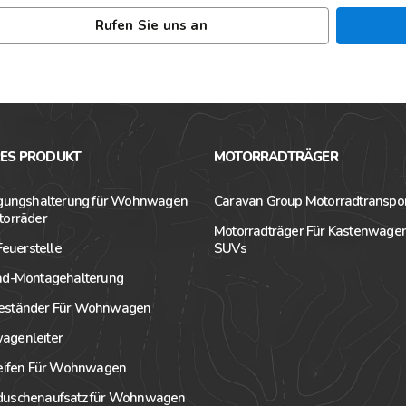
Rufen Sie uns an
RES PRODUKT
MOTORRADTRÄGER
igungshalterung für Wohnwagen
Caravan Group Motorradtranspo
torräder
Motorradträger Für Kastenwage
 Feuerstelle
SUVs
ad-Montagehalterung
ständer Für Wohnwagen
genleiter
reifen Für Wohnwagen
uschenaufsatz für Wohnwagen