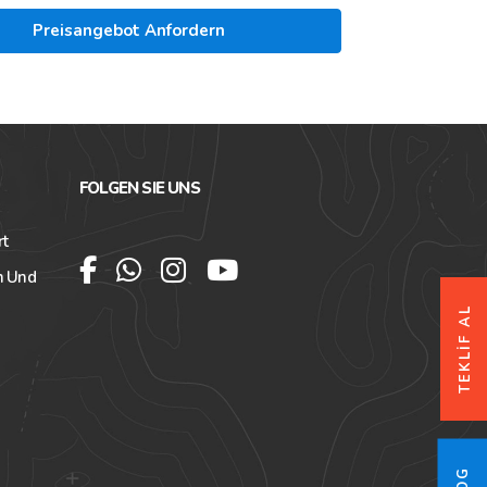
Preisangebot Anfordern
FOLGEN SIE UNS
rt
n Und
TEKLİF AL