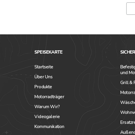
SPEISEKARTE
SICHE
Startseite
Befest
und Mo
Über Uns
Grill &
Produkte
Motorr
Motorradträger
Wäsche
Warum Wir?
Wohnwa
Videogalerie
Ersatz
Kommunikation
Außend