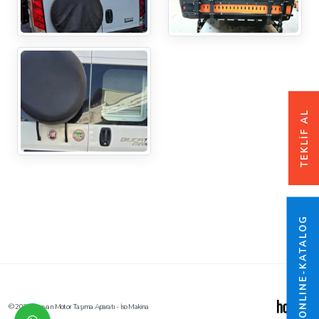
TEKLİF AL
ONLINE-KATALOG
© 2026 Karavan Motor Taşıma Aparatı - İso Makina