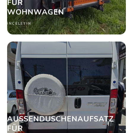
FÜR
WOHNWAGEN
İNCELEYIN
AUSSENDUSCHENAUFSATZ F
ÜR W