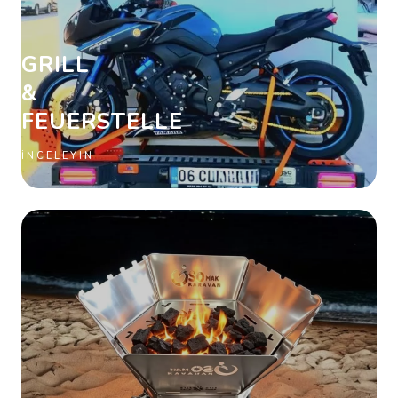
GRILL
&
FEUERSTELLE
İNCELEYIN