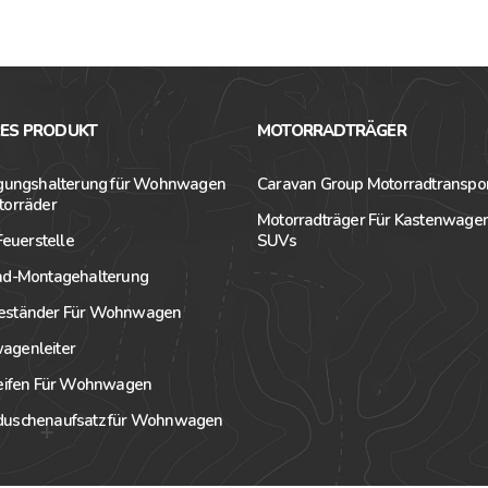
RES PRODUKT
MOTORRADTRÄGER
igungshalterung für Wohnwagen
Caravan Group Motorradtranspo
torräder
Motorradträger Für Kastenwage
 Feuerstelle
SUVs
ad-Montagehalterung
ständer Für Wohnwagen
genleiter
reifen Für Wohnwagen
uschenaufsatz für Wohnwagen