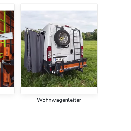
r
Wohnwagenleiter
Ersatzre