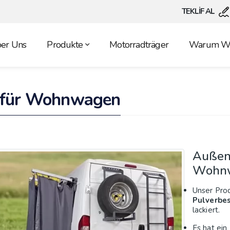
TEKLİF AL
er Uns
Produkte
Motorradträger
Warum Wi
 für Wohnwagen
Außen
Wohn
Unser Prod
Pulverbe
lackiert.
Es hat ein