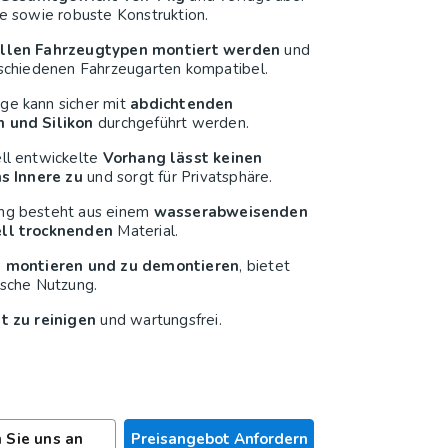
te sowie robuste Konstruktion.
allen Fahrzeugtypen montiert werden
und
rschiedenen Fahrzeugarten kompatibel.
ge kann sicher mit
abdichtenden
 und Silikon
durchgeführt werden.
ll entwickelte
Vorhang lässt keinen
ns Innere zu
und sorgt für Privatsphäre.
ng besteht aus einem
wasserabweisenden
ll trocknenden
Material.
u montieren und zu demontieren
, bietet
ische Nutzung.
ht zu reinigen
und wartungsfrei.
 Sie uns an
Preisangebot Anfordern