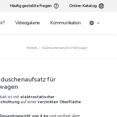
Häufig gestellte Fragen
Online-Katalog
r?
Videogalerie
Kommunikation
Startseite
Außenduschenaufsatz für Wohnwagen
duschenaufsatz für
wagen
ukt ist mit
elektrostatischer
schichtung
auf einer
verzinkten Oberfläche
Gesamtgewicht von 4 kg
und verfügt über