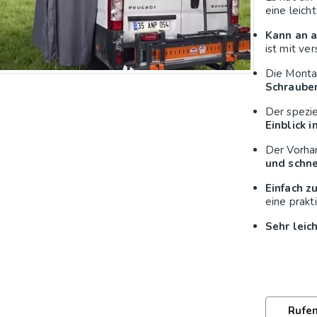
eine leich
Kann an 
ist mit ve
Die Monta
Schrauben
Der spezie
Einblick i
Der Vorha
und schne
Einfach z
eine prakt
Sehr leic
Rufen