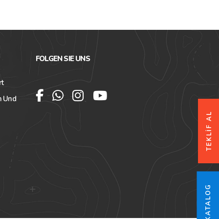
FOLGEN SIE UNS
rt
n Und
TEKLİF AL