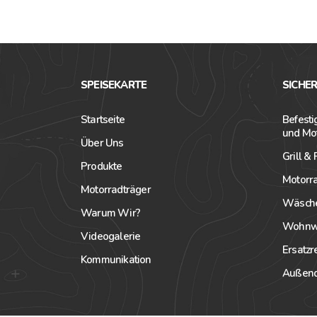
SPEISEKARTE
SICHE
Startseite
Befest
und Mo
Über Uns
Grill &
Produkte
Motorr
Motorradträger
Wäsche
Warum Wir?
Wohnwa
Videogalerie
Ersatz
Kommunikation
Außend