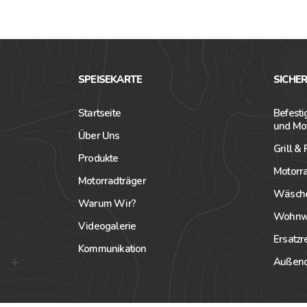
SPEISEKARTE
SICHE
Startseite
Befest
und Mo
Über Uns
Grill &
Produkte
Motorr
Motorradträger
Wäsche
Warum Wir?
Wohnwa
Videogalerie
Ersatz
Kommunikation
Außend