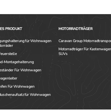
RES PRODUKT
MOTORRADTRÄGER
igungshalterung für Wohnwagen
Caravan Group Motorradtranspo
torräder
Motorradträger Für Kastenwage
 Feuerstelle
SUVs
ad-Montagehalterung
ständer Für Wohnwagen
genleiter
reifen Für Wohnwagen
uschenaufsatz für Wohnwagen