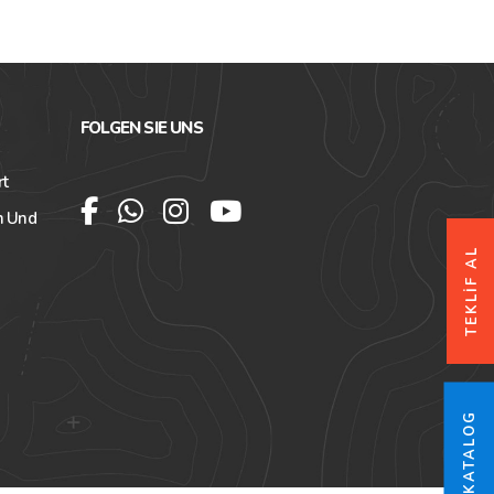
FOLGEN SIE UNS
rt
n Und
TEKLİF AL
ONLINE-KATALOG