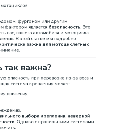
 мотоциклов
одомом, фургоном или другим
м фактором является
безопасность
. Это
сть вас, вашего автомобиля и мотоцикла
ления. В этой статье мы подробно
критически важна для мотоциклетных
внимание.
ь так важна?
ю опасность при перевозке из-за веса и
щая система крепления может:
емя движения,
вреждению.
вильного выбора крепления
,
неверной
сности
. Однако с правильными системами
лючить.