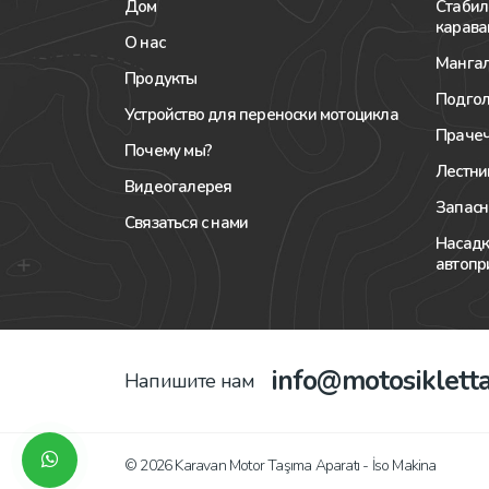
Дом
Стабил
карава
О нас
Мангал
Продукты
Подгол
Устройство для переноски мотоцикла
Прачеч
Почему мы?
Лестни
Видеогалерея
Запасн
Связаться с нами
Насадк
автопр
info@motosiklett
Напишите нам
© 2026 Karavan Motor Taşıma Aparatı - İso Makina