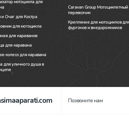
изатор мотоцикла для
на
Caravan Group Мотоциклетный
перевозчик
 и Очаг для Костра
Крепление для мотоциклов дл
овник для мотоцикла
фургонов и внедорожников
ная для караванов
ца для каравана
ое колесо для каравана
а для уличного душа в
ицепе
asimaaparati.com
Позвоните нам